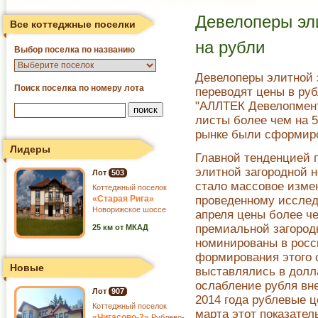
Девелоперы эл
Все коттеджные поселки
на рубли
Выбор поселка по названию
Девелоперы элитной 
Поиск поселка по номеру лота
переводят цены в руб
"АЛЛТЕК Девелопмент"
листы более чем на 
рынке были сформиро
Лидеры
Главной тенденцией п
элитной загородной 
Лот
503
стало массовое изме
Коттеджный поселок
«Старая Рига»
проведенному исслед
Новорижское шоссе
апреля цены более че
премиальной загоро
25 км от МКАД
номинированы в росс
формирования этого 
Новые
выставлялись в долл
ослабление рубля вне
Лот
907
2014 года рублевые ц
Коттеджный поселок
марта этот показател
«Чигасово-2»
Рублево-