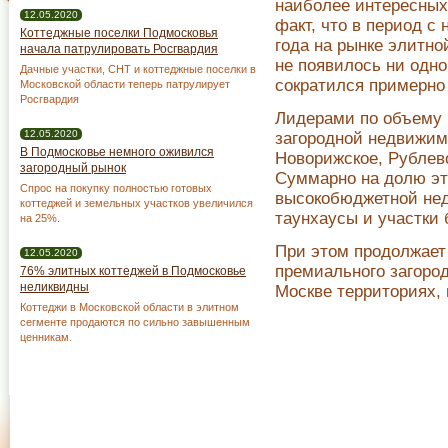
наиболее интересных
12.05.2020
факт, что в период с
Коттеджные поселки Подмосковья
года на рынке элитно
начала патрулировать Росгвардия
не появилось ни одно
Дачные участки, СНТ и коттеджные поселки в
сократился примерно
Московской области теперь патрулирует
Росгвардия
Лидерами по объему 
12.05.2020
загородной недвижим
В Подмосковье немного оживился
Новорижское, Рублев
загородный рынок
Суммарно на долю эт
Спрос на покупку полностью готовых
высокобюджетной нед
коттеджей и земельных участков увеличился
таунхаусы и участки 
на 25%.
При этом продолжает
12.05.2020
премиального загоро
76% элитных коттеджей в Подмосковье
неликвидны
Москве территориях,
Коттеджи в Московской области в элитном
сегменте продаются по сильно завышенным
ценникам.