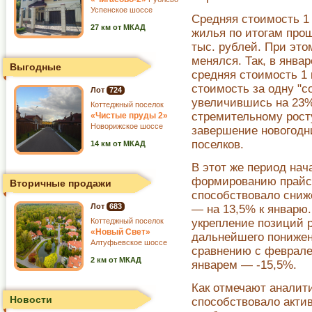
Успенское шоссе
Средняя стоимость 1 
27 км от МКАД
жилья по итогам про
тыс. рублей. При эт
менялся. Так, в янва
Выгодные
средняя стоимость 1 
стоимость за одну "со
Лот
724
увеличившись на 23%
Коттеджный поселок
стремительному рост
«Чистые пруды 2»
Новорижское шоссе
завершение новогодн
поселков.
14 км от МКАД
В этот же период нач
формированию прайс-
Вторичные продажи
способствовало сниж
Лот
683
— на 13,5% к январю
Коттеджный поселок
укрепление позиций 
«Новый Свет»
дальнейшего понижени
Алтуфьевское шоссе
сравнению с февралем
2 км от МКАД
январем — -15,5%.
Как отмечают аналит
Новости
способствовало акти