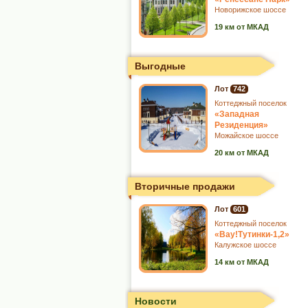
Новорижское шоссе
19 км от МКАД
Выгодные
Лот
742
Коттеджный поселок
«Западная
Резиденция»
Можайское шоссе
20 км от МКАД
Вторичные продажи
Лот
601
Коттеджный поселок
«Вау!Тутинки-1,2»
Калужское шоссе
14 км от МКАД
Новости