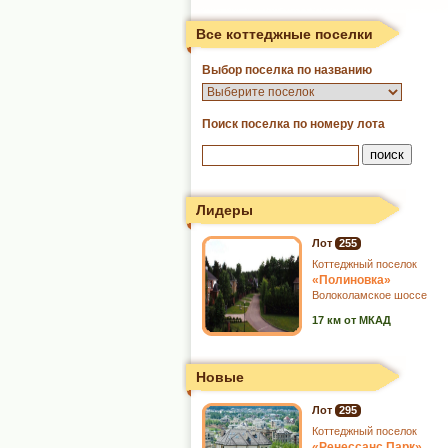
Все коттеджные поселки
Выбор поселка по названию
Поиск поселка по номеру лота
Лидеры
Лот
255
Коттеджный поселок
«Полиновка»
Волоколамское шоссе
17 км от МКАД
Новые
Лот
295
Коттеджный поселок
«Ренессанс Парк»