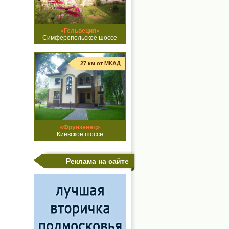
«Гельвеция»
Симферопольское шоссе
27 км от МКАД
«Фрунзевец»
Киевское шоссе
Реклама на сайте