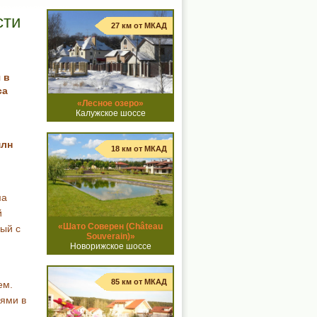
сти
27 км от МКАД
 в
са
«Лесное озеро»
Калужское шоссе
млн
18 км от МКАД
ма
й
«Шато Соверен (Château
ный с
Souverain)»
Новорижское шоссе
85 км от МКАД
ем.
лями в