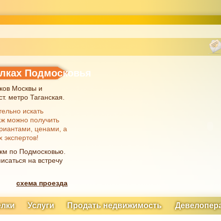
елках Подмосковья
ков Москвы и
т. метро Таганская.
тельно искать
аж можно получить
риантами, ценами, а
х экспертов!
 км по Подмосковью.
исаться на встречу
схема проезда
елки
Услуги
Продать недвижимость
Девелопер