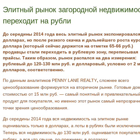
Элитный рынок загородной недвижимо
переходит на рубли
До середины 2014 года весь элитный рынок экспонировался
долларах, но после резкого скачка и дальнейшего роста кур
доллара (который сейчас держится на отметке 65-66 руб.)
продавцы стали переходить в рублевую зону, переписывая
прайсы. Таким образом, рынок распался на два измерения:
рублевый до 120-130 млн руб. и долларовый, условно от 2 
долларов, соответственно.
По данным аналитиков PENNY LANE REALTY
,
сложнее всего
ценообразование формируется на вторичном рынке. Готовые до
стоимостью от 15 млн руб. — самый понятный и привлекательны
продукт для покупателя, но именно этот рынок самый непрозрач
точки зрения ценообразования.
До середины 2014 года вся недвижимость на элитном рынке
оценивалась только в долларах, а лоты в рублях были исключени
Теперь вся недвижимость до 130 млн руб. оценивается покупате
рублях, а вся что свыше, по-прежнему, в долларах.