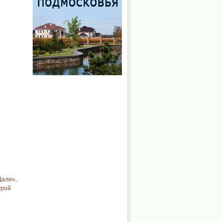
Дали»,
урой