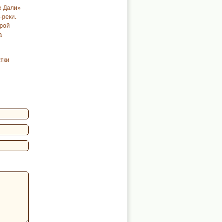
е Дали»
-реки.
урой
а
стки