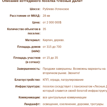
Описание коттеджного поселка «Лесные Дали»
Шоссе:
Рублево-Успенское
Расстояние от МКАД:
28 км
Цена:
от 2 000 000$
Количество объектов в
35
поселке:
Материал:
Кирпич, дерево.
Площадь домов
от 315 до 700
(кв/м):
Площадь участков
от 15 до 35
(в сотках):
Завершенность:
Продажи завершены. Возможны варианты на
вторичном рынке. Звоните!
Благоустройство:
КПП, ограда, патрулирование
Инфраструктура:
поселок соседствует с пансионатом «Лесные 
который славится своей богатой инфраструкт
Коммуникации:
все центральные коммуникации
Ландшафт:
освещение, озеленение, дорожки, тротуары.