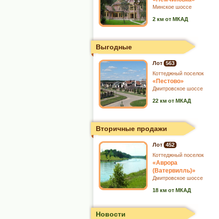
Минское шоссе
2 км от МКАД
Выгодные
Лот
563
Коттеджный поселок
«Пестово»
Дмитровское шоссе
22 км от МКАД
Вторичные продажи
Лот
452
Коттеджный поселок
«Аврора
(Ватервилль)»
Дмитровское шоссе
18 км от МКАД
Новости