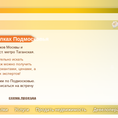
елках Подмосковья
ков Москвы и
т. метро Таганская.
тельно искать
аж можно получить
риантами, ценами, а
х экспертов!
 км по Подмосковью.
исаться на встречу
схема проезда
елки
Услуги
Продать недвижимость
Девелопер