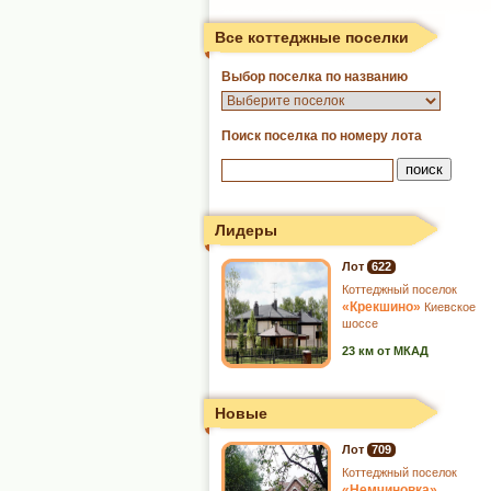
Все коттеджные поселки
Выбор поселка по названию
Поиск поселка по номеру лота
Лидеры
Лот
622
Коттеджный поселок
«Крекшино»
Киевское
шоссе
23 км от МКАД
Новые
Лот
709
Коттеджный поселок
«Немчиновка»