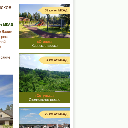
нское
39 км от МКАД
от МКАД
е Дали»
-реки.
«Огонек»
урой
Киевское шоссе
а
исание
4 км от МКАД
«Сетунька»
Сколковское шоссе
22 км от МКАД