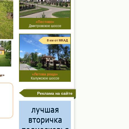
«Пестово»
Дмитровское шоссе
8 км от МКАД
«Летова роща»
и»
Калужское шоссе
Реклама на сайте