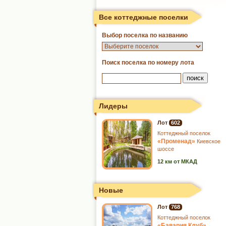
Все коттеджные поселки
Выбор поселка по названию
Поиск поселка по номеру лота
Лидеры
Лот
602
Коттеджный поселок
«Променад»
Киевское
шоссе
12 км от МКАД
Новые
Лот
768
Коттеджный поселок
«Бавария Клуб»