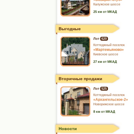
Калужское шоссе
25 км от МКАД
Выгодные
Лот
620
Коттеджный поселок
«Мартемьяново»
Киевское шоссе
27 км от МКАД
Вторичные продажи
Лот
525
Коттеджный поселок
«Архангельское-2»
Новорижское шоссе
8 км от МКАД
Новости