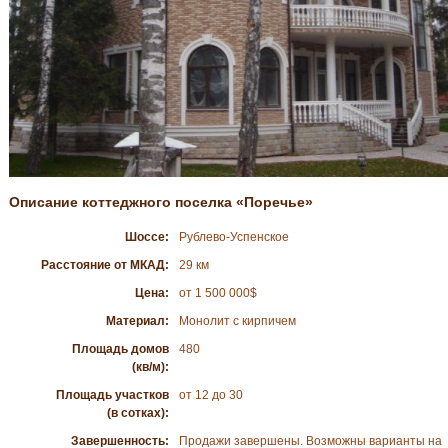
Описание коттеджного поселка «Поречье»
Шоссе:
Рублево-Успенское
Расстояние от МКАД:
29 км
Цена:
от 1 500 000$
Материал:
Монолит с кирпичем
Площадь домов
480
(кв/м):
Площадь участков
от 12 до 30
(в сотках):
Завершенность:
Продажи завершены. Возможны варианты на