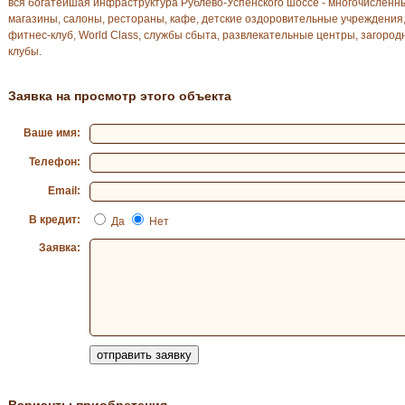
вся богатейшая инфраструктура Рублево-Успенского шоссе - многочисленн
магазины, салоны, рестораны, кафе, детские оздоровительные учреждения
фитнес-клуб, World Class, службы сбыта, развлекательные центры, загоро
клубы.
Заявка на просмотр этого объекта
Ваше имя:
Телефон:
Email:
В кредит:
Да
Нет
Заявка:
Варианты приобретения