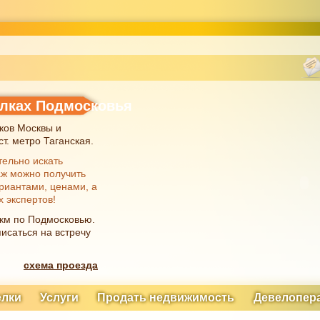
елках Подмосковья
ков Москвы и
т. метро Таганская.
тельно искать
аж можно получить
риантами, ценами, а
х экспертов!
 км по Подмосковью.
исаться на встречу
схема проезда
елки
Услуги
Продать недвижимость
Девелопер