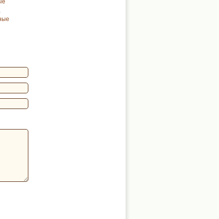
ые
,
дные