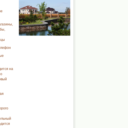
ие
агазины,
бы,
и
ицы
елефон
ые
дится на
но
овый
ная
орого
тельный
одится