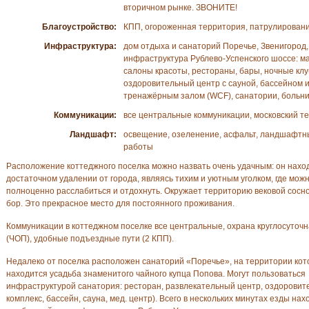
вторичном рынке. ЗВОНИТЕ!
Благоустройство:
КПП, огороженная территория, патрулирован
Инфраструктура:
дом отдыха и санаторий Поречье, Звенигород,
инфраструктура Рублево-Успенского шоссе: м
салоны красоты, рестораны, бары, ночные клу
оздоровительный центр с сауной, бассейном 
тренажёрным залом (WCF), санатории, больн
Коммуникации:
все центральные коммуникации, московский т
Ландшафт:
освещение, озеленение, асфальт, ландшафтн
работы
Расположение коттеджного поселка можно назвать очень удачным: он нахо
достаточном удалении от города, являясь тихим и уютным уголком, где мож
полноценно расслабиться и отдохнуть. Окружает территорию вековой сосн
бор. Это прекрасное место для постоянного проживания.
Коммуникации в коттеджном поселке все центральные, охрана круглосуточ
(ЧОП), удобные подъездные пути (2 КПП).
Недалеко от поселка расположен санаторий «Поречье», на территории кот
находится усадьба знаменитого чайного купца Попова. Могут пользоваться
инфраструктурой санатория: ресторан, развлекательный центр, оздорови
комплекс, бассейн, сауна, мед. центр). Всего в нескольких минутах езды нах