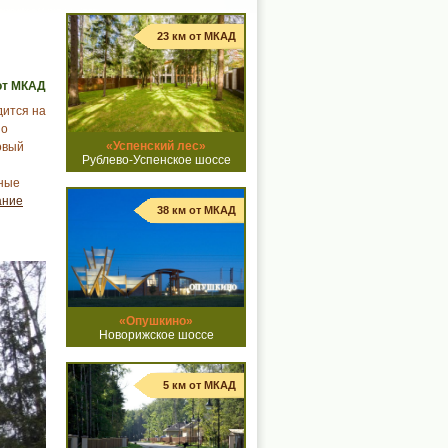
23 км от МКАД
от МКАД
дится на
но
«Успенский лес»
овый
Рублево-Успенское шоссе
бные
ание
38 км от МКАД
«Опушкино»
Новорижское шоссе
5 км от МКАД