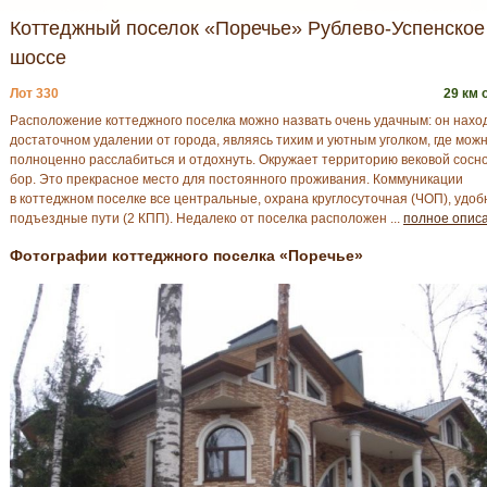
Коттеджный поселок «Поречье» Рублево-Успенское
шоссе
Лот 330
29 км 
Расположение коттеджного поселка можно назвать очень удачным: он нахо
достаточном удалении от города, являясь тихим и уютным уголком, где мож
полноценно расслабиться и отдохнуть. Окружает территорию вековой сосн
бор. Это прекрасное место для постоянного проживания. Коммуникации
в коттеджном поселке все центральные, охрана круглосуточная (ЧОП), удо
подъездные пути (2 КПП). Недалеко от поселка расположен ...
полное опис
Фотографии коттеджного поселка «Поречье»