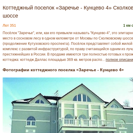
Коттеджный поселок «Заречье - Кунцево 4» Сколко
шоссе
Лот 351
1 км 
Посёлок "Заречье", или, как его привыкли называть "Кунцево-4", это элитарн
место в сосновом лесу в одном километре от Москвы по Сколковскому шосс
(продолжение Кутузовского проспекта). Посёлок представляет собой жилой
комплекс с развитой инфраструктурой, по праву считающийся одним из луч
престижнейших в России. В продажe имеются три полностью готовых к про
коттеджа: коттедж Даллас площадью 369 кв. метров распо...
полное описан
Фотографии коттеджного поселка «Заречье - Кунцево 4»