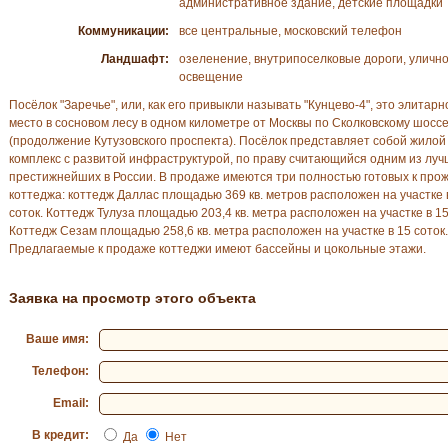
административное здание, детские площадки
Коммуникации:
все центральные, московский телефон
Ландшафт:
озеленение, внутрипоселковые дороги, уличн
освещение
Посёлок "Заречье", или, как его привыкли называть "Кунцево-4", это элитарн
место в сосновом лесу в одном километре от Москвы по Сколковскому шосс
(продолжение Кутузовского проспекта). Посёлок представляет собой жилой
комплекс с развитой инфраструктурой, по праву считающийся одним из луч
престижнейших в России. В продажe имеются три полностью готовых к про
коттеджа: коттедж Даллас площадью 369 кв. метров расположен на участке 
соток. Коттедж Тулуза площадью 203,4 кв. метра расположен на участке в 15
Коттедж Сезам площадью 258,6 кв. метра расположен на участке в 15 соток.
Предлагаемые к продаже коттеджи имеют бассейны и цокольные этажи.
Заявка на просмотр этого объекта
Ваше имя:
Телефон:
Email:
В кредит:
Да
Нет