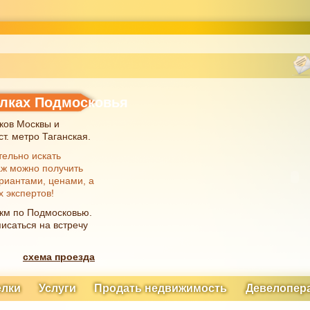
елках Подмосковья
ков Москвы и
т. метро Таганская.
тельно искать
аж можно получить
риантами, ценами, а
х экспертов!
 км по Подмосковью.
исаться на встречу
схема проезда
елки
Услуги
Продать недвижимость
Девелопер