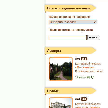
Все коттеджные поселки
Выбор поселка по названию
Поиск поселка по номеру лота
Лидеры
Лот
255
Коттеджный поселок
«Полиновка»
Волоколамское шоссе
17 км от МКАД
Новые
Лот
581
Коттеджный поселок
«Усадьбы Усово»