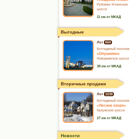
Рублево-Успенское
шоссе
11 км от МКАД
Выгодные
Лот
654
Коттеджный поселок
«Опушкино»
Новорижское шоссе
38 км от МКАД
Вторичные продажи
Лот
1039
Коттеджный поселок
«Лесное озеро»
Калужское шоссе
27 км от МКАД
Новости