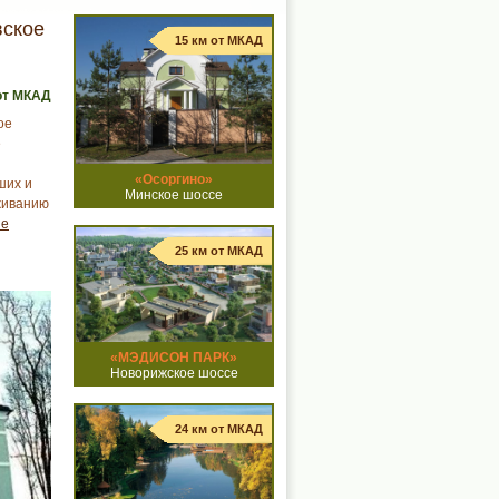
вское
15 км от МКАД
от МКАД
ое
е
«Осоргино»
ших и
Минское шоссе
живанию
ие
25 км от МКАД
«МЭДИСОН ПАРК»
Новорижское шоссе
24 км от МКАД