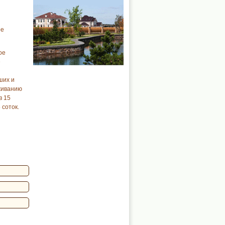
ое
ое
е
ших и
живанию
в 15
 соток.